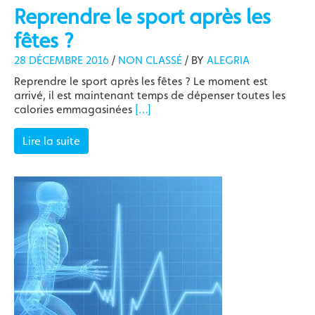
Reprendre le sport après les
fêtes ?
28 DÉCEMBRE 2016
/
NON CLASSÉ
/
BY
ALEGRIA
Reprendre le sport après les fêtes ? Le moment est
arrivé, il est maintenant temps de dépenser toutes les
calories emmagasinées
[…]
Lire la suite