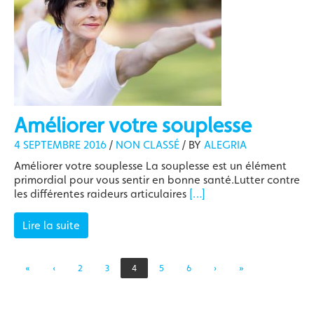
Améliorer votre souplesse
4 SEPTEMBRE 2016
/
NON CLASSÉ
/
BY
ALEGRIA
Améliorer votre souplesse La souplesse est un élément
primordial pour vous sentir en bonne santé.Lutter contre
les différentes raideurs articulaires
[…]
Lire la suite
«
‹
2
3
4
5
6
›
»