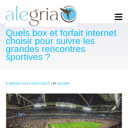
Quels box et forfait internet
choisir pour suivre les
grandes rencontres
sportives ?
8 JANVIER 2020
/
NON CLASSÉ
/
BY
ALEGRIA