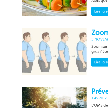
Alors que
Lire la s
Zoom 
5 NOVEM
Zoom sur 
gras ? Sa
Lire la s
Préve
1 AVRIL 2
L’OMS déf