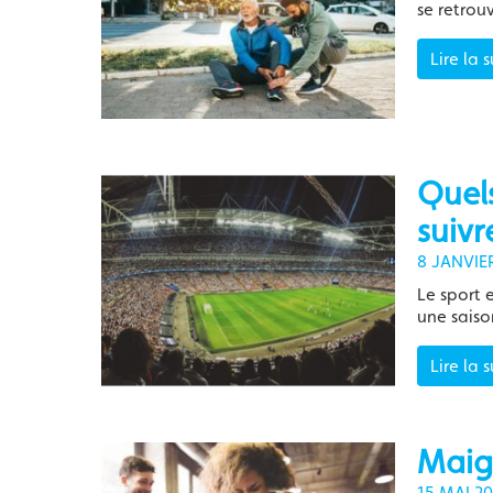
se retrou
Lire la s
Quels
suivr
8 JANVIE
Le sport 
une saiso
Lire la s
Maigr
15 MAI 20