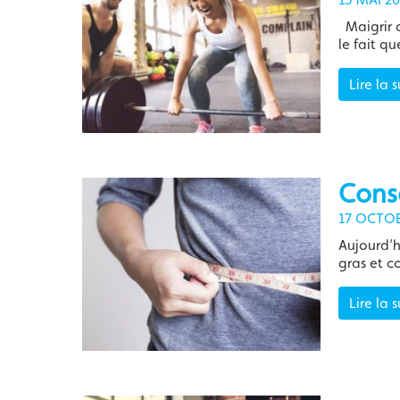
Maigrir c
le fait q
Lire la s
Conse
17 OCTOB
Aujourd’h
gras et 
Lire la s