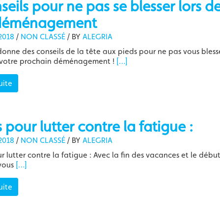
seils pour ne pas se blesser lors d
déménagement
2018
/
NON CLASSÉ
/
BY
ALEGRIA
onne des conseils de la tête aux pieds pour ne pas vous bless
votre prochain déménagement !
[…]
uite
s pour lutter contre la fatigue :
2018
/
NON CLASSÉ
/
BY
ALEGRIA
r lutter contre la fatigue : Avec la fin des vacances et le débu
 vous
[…]
uite