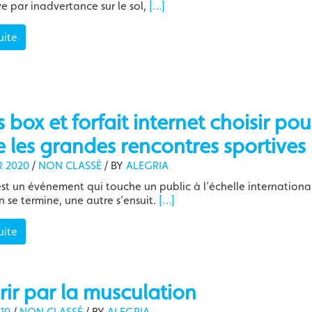
ve par inadvertance sur le sol,
[…]
uite
 box et forfait internet choisir pou
e les grandes rencontres sportives 
R 2020
/
NON CLASSÉ
/
BY
ALEGRIA
est un événement qui touche un public à l’échelle international
n se termine, une autre s’ensuit.
[…]
uite
ir par la musculation
19
/
NON CLASSÉ
/
BY
ALEGRIA