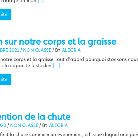
 l’adage dit « on
[…]
uite
sur notre corps et la graisse
BRE 2021
/
NON CLASSÉ
/
BY
ALEGRIA
notre corps et la graisse Tout d’abord pourquoi stockons nou
ns la capacité à stocker
[…]
uite
ntion de la chute
020
/
NON CLASSÉ
/
BY
ALEGRIA
init la chute comme « un évènement, à l’issue duquel une pe