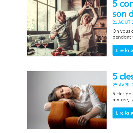
5 con
son 
21 AOÛT 
On vous d
pendant 
Lire la s
5 cle
25 AVRIL 
5 cles pou
rentrée,
Lire la s