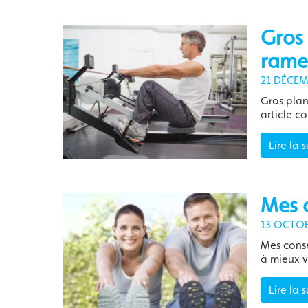
Gros 
rame
21 DÉCEM
Gros plan
article c
Lire la s
Mes c
13 OCTOB
Mes conse
à mieux v
Lire la s