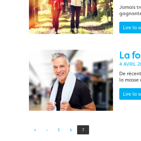
Jamais tr
gagnante!
Lire la s
La fo
4 AVRIL 2
De récen
la masse 
Lire la s
«
‹
5
6
7