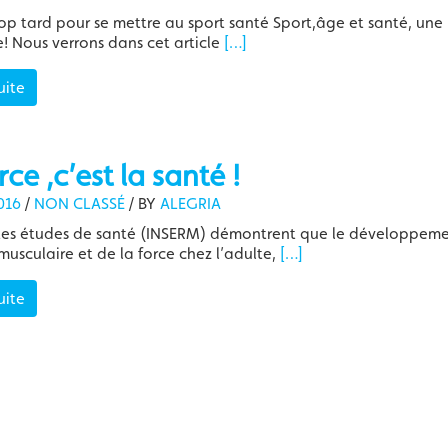
op tard pour se mettre au sport santé Sport,âge et santé, une 
 Nous verrons dans cet article
[…]
uite
rce ,c’est la santé !
016
/
NON CLASSÉ
/
BY
ALEGRIA
tes études de santé (INSERM) démontrent que le développem
musculaire et de la force chez l’adulte,
[…]
uite