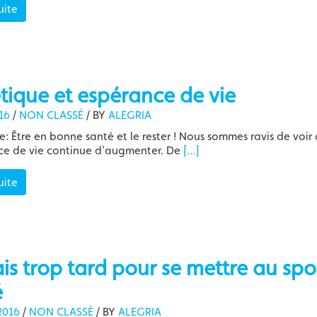
uite
tique et espérance de vie
16
/
NON CLASSÉ
/
BY
ALEGRIA
e: Être en bonne santé et le rester ! Nous sommes ravis de voir
ce de vie continue d’augmenter. De
[…]
uite
s trop tard pour se mettre au spo
é
2016
/
NON CLASSÉ
/
BY
ALEGRIA