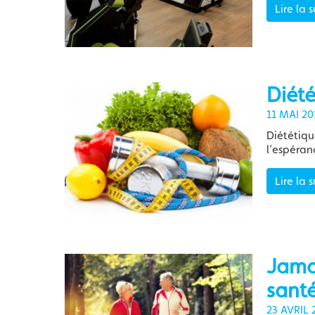
Lire la s
Diété
11 MAI 20
Diététiqu
l’espéran
Lire la s
Jamai
sant
23 AVRIL 